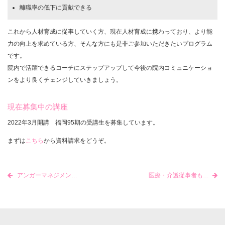
離職率の低下に貢献できる
これから人材育成に従事していく方、現在人材育成に携わっており、より能
力の向上を求めている方、そんな方にも是非ご参加いただきたいプログラム
です。
院内で活躍できるコーチにステップアップして今後の院内コミュニケーショ
ンをより良くチェンジしていきましょう。
現在募集中の講座
2022年3月開講 福岡95期の受講生を募集しています。
まずは
こちら
から資料請求をどうぞ。
アンガーマネジメント入門講座【11月開催分】
医療・介護従事者も多数受講しています ICCコーチ養成スクール「福岡96期 2022年7月開講」