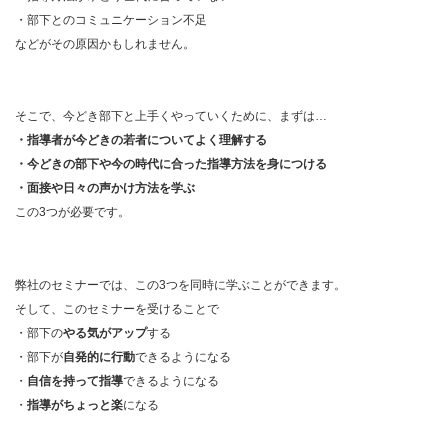
・部下とのコミュニケーション不足
などがその原因かもしれません。
そこで、今どき部下と上手くやっていくために、まずは…
・指導者が今どきの若者についてよく理解する
・今どきの部下や今の時代に合った指導方法を身につける
・面接や日々の声かけ方法を学ぶ
この3つが必要です。
弊社のセミナーでは、この3つを同時に学ぶことができます。
そして、このセミナーを受けることで
・部下の
やる気がアップ
する
・部下が
自発的に行動
できるようになる
・
自信を持って指導
できるようになる
・
指導がちょっと楽
になる