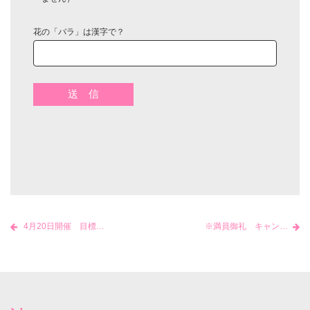
花の「バラ」は漢字で？
4月20日開催 目標達成をやり抜く（目標の立て方・やり方・マインドづくり）
※満員御礼 キャンセル待ち受付中※【6/21 福岡開催】新人指導者（実地指導者）研修