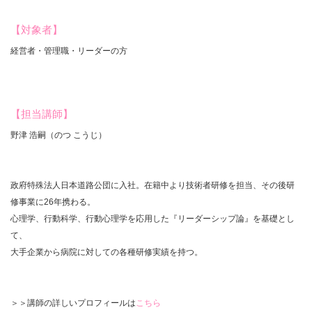
【対象者】
経営者・管理職・リーダーの方
【担当講師】
野津 浩嗣（のつ こうじ）
政府特殊法人日本道路公団に入社。在籍中より技術者研修を担当、その後研
修事業に26年携わる。
心理学、行動科学、行動心理学を応用した『リーダーシップ論』を基礎とし
て、
大手企業から病院に対しての各種研修実績を持つ。
＞＞講師の詳しいプロフィールは
こちら