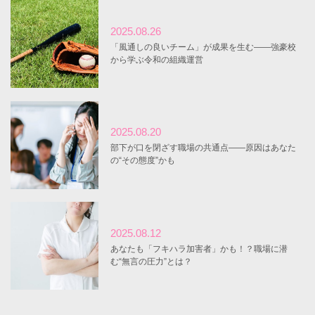
2025.08.26
「風通しの良いチーム」が成果を生む――強豪校
から学ぶ令和の組織運営
2025.08.20
部下が口を閉ざす職場の共通点――原因はあなた
の“その態度”かも
2025.08.12
あなたも「フキハラ加害者」かも！？職場に潜
む“無言の圧力”とは？