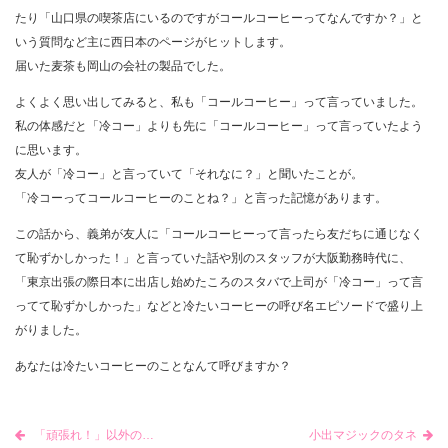
たり「山口県の喫茶店にいるのですがコールコーヒーってなんですか？」と
いう質問など主に西日本のページがヒットします。
届いた麦茶も岡山の会社の製品でした。
よくよく思い出してみると、私も「コールコーヒー」って言っていました。
私の体感だと「冷コー」よりも先に「コールコーヒー」って言っていたよう
に思います。
友人が「冷コー」と言っていて「それなに？」と聞いたことが。
「冷コーってコールコーヒーのことね？」と言った記憶があります。
この話から、義弟が友人に「コールコーヒーって言ったら友だちに通じなく
て恥ずかしかった！」と言っていた話や別のスタッフが大阪勤務時代に、
「東京出張の際日本に出店し始めたころのスタバで上司が「冷コー」って言
ってて恥ずかしかった」などと冷たいコーヒーの呼び名エピソードで盛り上
がりました。
あなたは冷たいコーヒーのことなんて呼びますか？
「頑張れ！」以外の応援の仕方は？
小出マジックのタネ