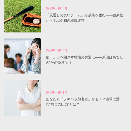
2025.08.26
「風通しの良いチーム」が成果を生む――強豪校
から学ぶ令和の組織運営
2025.08.20
部下が口を閉ざす職場の共通点――原因はあなた
の“その態度”かも
2025.08.12
あなたも「フキハラ加害者」かも！？職場に潜
む“無言の圧力”とは？