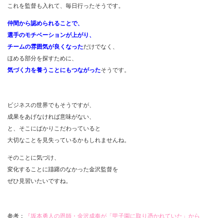
これを監督も入れて、毎日行ったそうです。
仲間から認められることで、
選手のモチベーションが上がり、
チームの雰囲気が良くなった
だけでなく、
ほめる部分を探すために、
気づく力を養うことにも
つながった
そうです。
ビジネスの世界でもそうですが、
成果をあげなければ意味がない、
と、そこにばかりこだわっていると
大切なことを見失っているかもしれませんね。
そのことに気づけ、
変化することに躊躇のなかった金沢監督を
ぜひ見習いたいですね。
参考：
『坂本勇人の恩師・金沢成奉が「甲子園に取り憑かれていた」から