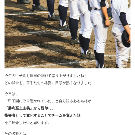
今年の甲子園も連日の熱戦で盛り上がりましたね！
どの試合も、選手たちの雄姿に目頭が熱くなりました。
今日は、
「甲子園に取り憑かれていた」と自ら語るある名将が
「勝利至上主義」から脱却
し、
指導者として変化することで
チームを変えた話
をご紹介したいと思います。
その名将とは、