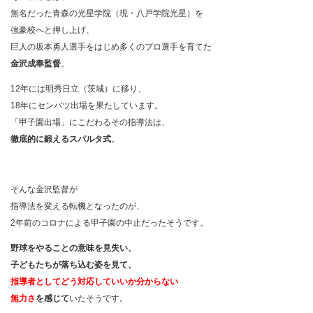
無名だった青森の光星学院（現・八戸学院光星）を
強豪校へと押し上げ、
巨人の坂本勇人選手をはじめ多くのプロ選手を育てた
金沢成奉監督
。
12年には明秀日立（茨城）に移り、
18年にセンバツ出場を果たしています。
「甲子園出場」にこだわるその指導法は、
徹底的に鍛えるスパルタ式
。
そんな金沢監督が
指導法を変える転機となったのが、
2年前のコロナによる甲子園の中止だったそうです。
野球をやることの意味を見失い、
子どもたちが落ち込む姿を見て、
指導者としてどう対応してい
いか分からない
無力さ
を
感じて
いたそうです。