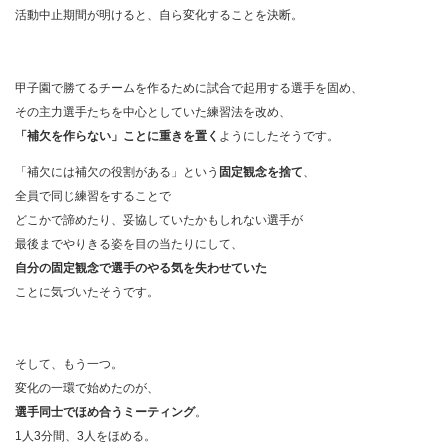
活動中止期間が明けると、自ら変化することを決断。
甲子園で勝てるチームを作るために試合で起用する選手を固め、
その主力選手たちを中心としていた練習法を改め、
「補欠を作らない」ことに
重きを置く
ようにしたそうです。
「補欠には補欠の役割がある」という
固定観念を捨て
、
全員で同じ練習をすることで
どこかで諦めたり、妥協していたかもしれない選手が
最後までやりきる姿を目の当たりにして、
自分の固定観念で
選手のやる気を失わせていた
ことに気づいたそうです。
そして、もう一つ。
変化の一環で始めたのが、
選手同士でほめ合う
ミーティング
。
1人3分間、3人をほめる。