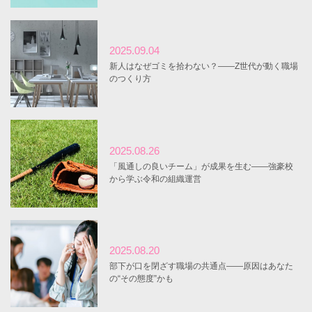
2025.09.04
新人はなぜゴミを拾わない？――Z世代が動く職場
のつくり方
2025.08.26
「風通しの良いチーム」が成果を生む――強豪校
から学ぶ令和の組織運営
2025.08.20
部下が口を閉ざす職場の共通点――原因はあなた
の“その態度”かも