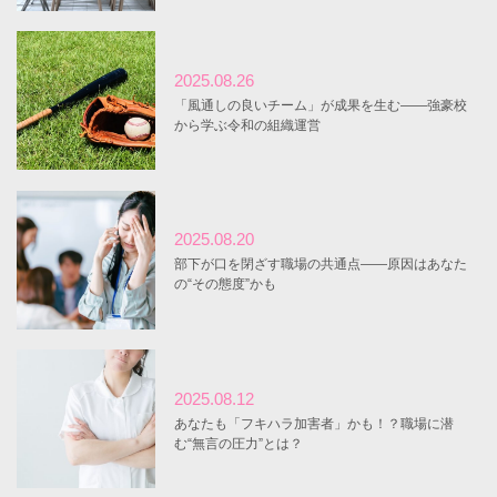
2025.08.26
「風通しの良いチーム」が成果を生む――強豪校
から学ぶ令和の組織運営
2025.08.20
部下が口を閉ざす職場の共通点――原因はあなた
の“その態度”かも
2025.08.12
あなたも「フキハラ加害者」かも！？職場に潜
む“無言の圧力”とは？