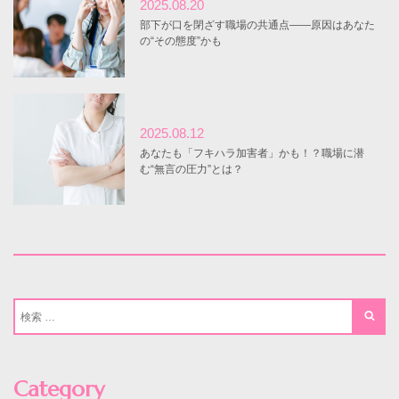
2025.08.20
部下が口を閉ざす職場の共通点――原因はあなた
の“その態度”かも
2025.08.12
あなたも「フキハラ加害者」かも！？職場に潜
む“無言の圧力”とは？
Category