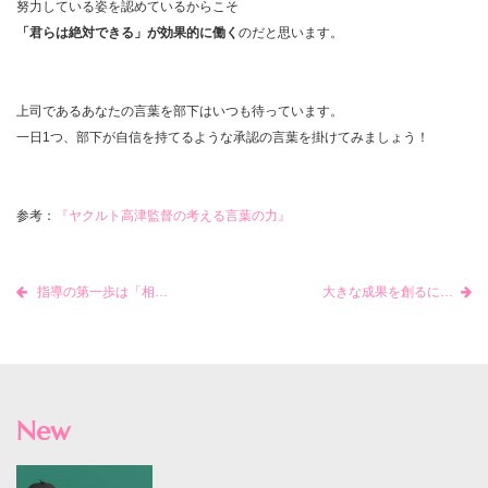
努力している姿を認めているからこそ
「君らは絶対できる」
が効果的に働く
のだと思います。
上司であるあなたの言葉を部下はいつも待っています。
一日1つ、部下が自信を持てるような承認の言葉を掛けてみましょう！
参考：
『ヤクルト高津監督の考える言葉の力』
指導の第一歩は「相手を知る」こと
大きな成果を創るには「あなたが必要です」と感じさせることが大切
New