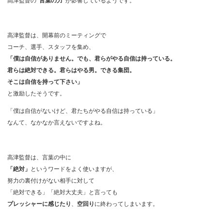
高津監督の
“言葉の力”
が影響しているようです。
高津監督は、開幕前のミーティングで
コーチ、選手、スタッフを集め、
「僕は自信がありません。
でも、君らがやる自信は持っている。
君らは絶対できる。君らはやる男。
できる集団。
そこは自信を持って下さい」
と激励したそうです。
「僕は自信がないけど、君たちがやる自信は持っている」
なんて、なかなか言えないですよね。
高津監督は、言葉の中に
「絶対」
というワードをよく使いますが、
努力の裏付けがない相手に対して
「絶対できる」「絶対大丈夫」と言っても
プレッシャーに感じたり
、
空回り
に終わってしまいます。